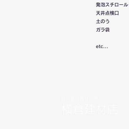
発泡スチロール
天井点検口
土のう
ガラ袋
etc...
総合建設資材販売
横倉建材店