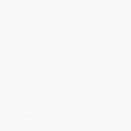
​サービス
料、資材
​配達・直送業務
具等
生コン・ポンプ車取り次ぎ
、ガラ等
残土受け入れ​