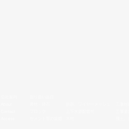
会社案内
​取り扱い品目
About
骨材・砕石
鉄筋、ワイヤーメッシュ
工事材
Contact
ブロック
上下水道配管材
工事道
Access
​セメント等の袋類
​木材
​残土