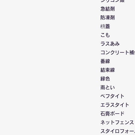
シリコン類
急結剤
防凍剤
枡蓋
こも
ラスあみ
コンクリート補
番線
結束線
緑色
雨とい
ペフタイト
エラスタイト
石膏ボード
ネットフェンス
スタイロフォー